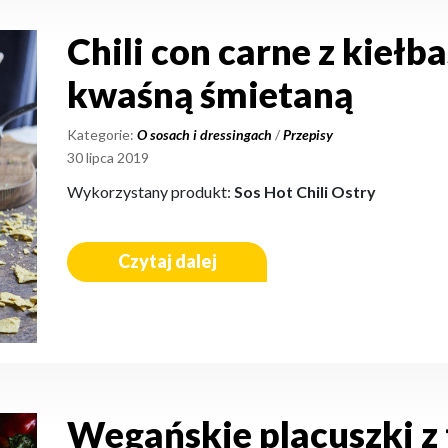
Chili con carne z kiełba
kwaśną śmietaną
Kategorie:
O sosach i dressingach
/
Przepisy
30 lipca 2019
Wykorzystany produkt:
Sos Hot Chili Ostry
Czytaj dalej
Wegańskie placuszki z t