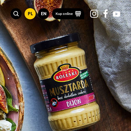
PL
EN
Kup online