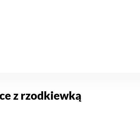
łce z rzodkiewką