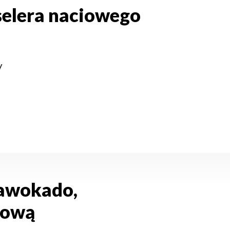
selera naciowego
y
 awokado,
rową