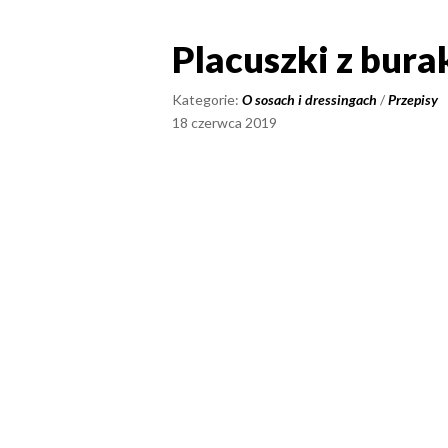
Placuszki z bura
Placuszki z bur
Kategorie:
O sosach i dressingach
/
Przepisy
18 czerwca 2019