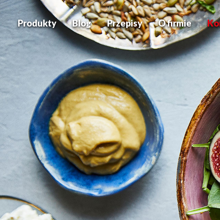
Produkty
Blog
Przepisy
O firmie
Ko