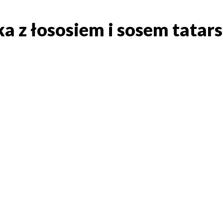
ka z łososiem i sosem tatar
aka z łososiem i sosem tat