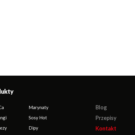
dukty
Blog
Ca
Marynaty
Przepisy
ingi
Sosy Hot
ezy
Dipy
Kontakt