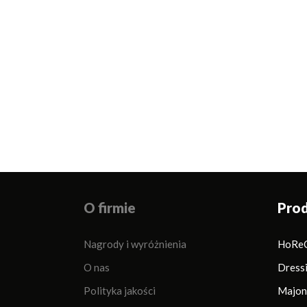
O firmie
Pro
Nagrody i wyróżnienia
HoRe
O nas
Dress
Polityka jakości
Majon