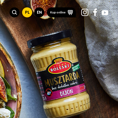
PL
EN
Kup online