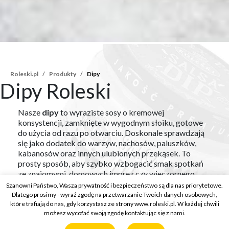
Roleski.pl
Produkty
Dipy
Dipy Roleski
Nasze
dipy
to wyraziste sosy o kremowej
konsystencji, zamknięte w wygodnym słoiku, gotowe
do użycia od razu po otwarciu. Doskonale sprawdzają
się jako dodatek do warzyw, nachosów, paluszków,
kabanosów oraz innych ulubionych przekąsek. To
prosty sposób, aby szybko wzbogacić smak spotkań
ze znajomymi, domowych imprez czy wieczornego
relaksu przy przekąskach.
Szanowni Państwo, Wasza prywatność i bezpieczeństwo są dla nas priorytetowe.
Dlatego prosimy - wyraź zgodę na przetwarzanie Twoich danych osobowych,
które trafiają do nas, gdy korzystasz ze strony www.roleski.pl. W każdej chwili
możesz wycofać swoją zgodę kontaktując się z nami.