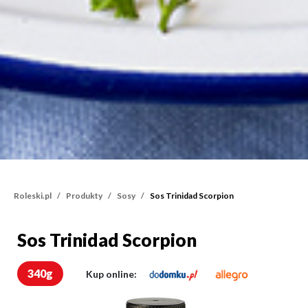
Roleski.pl
Produkty
Sosy
Sos Trinidad Scorpion
Sos Trinidad Scorpion
Sos Trinidad Scorpion
340g
Kup online: