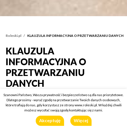
Roleski.pl
KLAUZULA INFORMACYJNA O PRZETWARZANIU DANYCH
KLAUZULA
KLAUZULA INFORMAC
INFORMACYJNA O
PRZETWARZANIU
DANYCH
Szanowni Państwo, Wasza prywatność i bezpieczeństwo są dla nas priorytetowe.
KLAUZULA INFORMACYJNA O PRZETWARZANIU
Dlatego prosimy - wyraź zgodę na przetwarzanie Twoich danych osobowych,
DANYCH
które trafiają do nas, gdy korzystasz ze strony www.roleski.pl. W każdej chwili
możesz wycofać swoją zgodę kontaktując się z nami.
Obowiązek informacyjny Spółki Roleski
Akceptuję
Więcej
Zgodnie z art. 13 Rozporządzenia Parlamentu