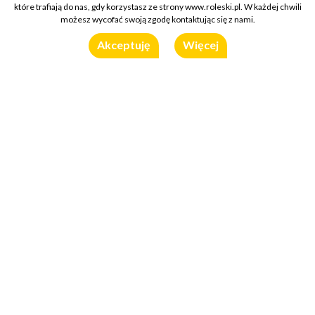
które trafiają do nas, gdy korzystasz ze strony www.roleski.pl. W każdej chwili
możesz wycofać swoją zgodę kontaktując się z nami.
Akceptuję
Więcej
Sos Garlic Fangs
300g