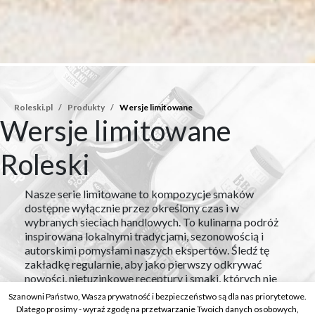
Roleski.pl
Produkty
Wersje limitowane
Wersje limitowane
Roleski
Nasze serie limitowane to kompozycje smaków
dostępne wyłącznie przez określony czas i w
wybranych sieciach handlowych. To kulinarna podróż
inspirowana lokalnymi tradycjami, sezonowością i
autorskimi pomysłami naszych ekspertów. Śledź tę
zakładkę regularnie, aby jako pierwszy odkrywać
nowości, nietuzinkowe receptury i smaki, których nie
znajdziesz nigdzie indziej. Bo najlepsze doznania
Szanowni Państwo, Wasza prywatność i bezpieczeństwo są dla nas priorytetowe.
kulinarne są często… tymczasowe.
Dlatego prosimy - wyraź zgodę na przetwarzanie Twoich danych osobowych,