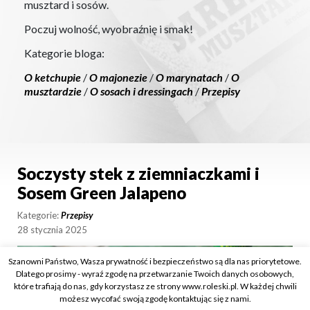
musztard i sosów.
Poczuj wolność, wyobraźnię i smak!
Kategorie bloga:
O ketchupie
/
O majonezie
/
O marynatach
/
O
musztardzie
/
O sosach i dressingach
/
Przepisy
Soczysty stek z ziemniaczkami i
Sosem Green Jalapeno
Kategorie:
Przepisy
28 stycznia 2025
Szanowni Państwo, Wasza prywatność i bezpieczeństwo są dla nas priorytetowe.
Dlatego prosimy - wyraź zgodę na przetwarzanie Twoich danych osobowych,
które trafiają do nas, gdy korzystasz ze strony www.roleski.pl. W każdej chwili
możesz wycofać swoją zgodę kontaktując się z nami.