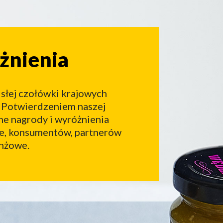
nienia
żnienia
isłej czołówki krajowych
 Potwierdzeniem naszej
zne nagrody i wyróżnienia
ie, konsumentów, partnerów
anżowe.