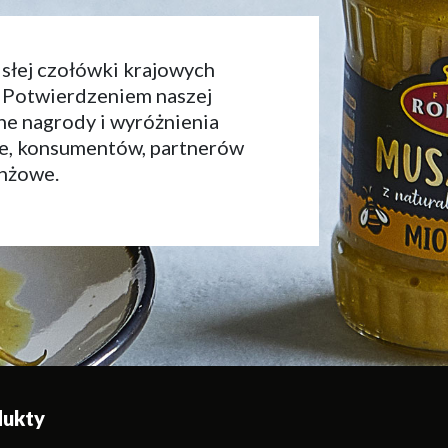
isłej czołówki krajowych
 Potwierdzeniem naszej
zne nagrody i wyróżnienia
ie, konsumentów, partnerów
anżowe.
dukty