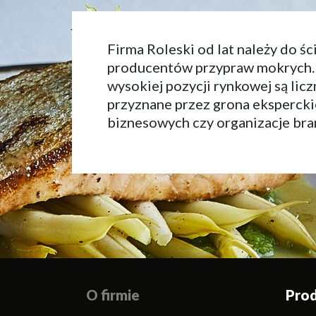
Firma Roleski od lat należy do śc
producentów przypraw mokrych.
wysokiej pozycji rynkowej są lic
przyznane przez grona eksperck
biznesowych czy organizacje br
O firmie
Pro