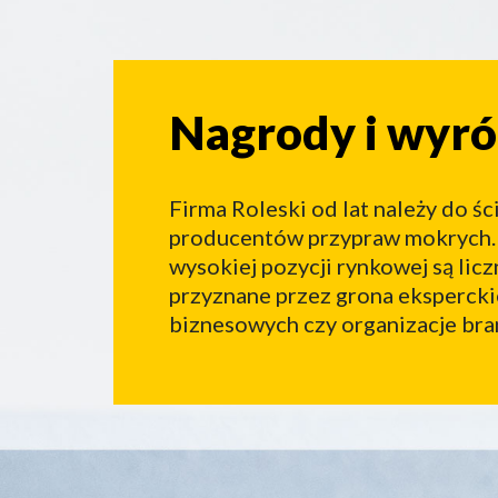
Nagrody i wyróż
Nagrody i wyró
Firma Roleski od lat należy do śc
producentów przypraw mokrych.
wysokiej pozycji rynkowej są lic
przyznane przez grona eksperck
biznesowych czy organizacje br