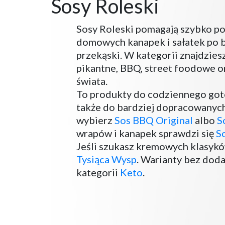
Sosy Roleski
Sosy Roleski pomagają szybko po
domowych kanapek i sałatek po burg
przekąski. W kategorii znajdzie
pikantne, BBQ, street foodowe o
świata.
To produkty do codziennego goto
także do bardziej dopracowanych 
wybierz
Sos BBQ Original
albo
S
wrapów i kanapek sprawdzi się
S
Jeśli szukasz kremowych klasyk
Tysiąca Wysp
. Warianty bez doda
kategorii
Keto
.