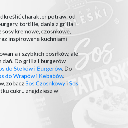
dkreślić charakter potraw: od
ery, tortille, dania z grilla i
sz sosy kremowe, czosnkowe,
raz inspirowane kuchniami
wania i szybkich posiłków, ale
dań. Do grilla i burgerów
os do Steków i Burgerów
. Do
os do Wrapów i Kebabów
.
ów, zobacz
Sos Czosnkowy
i
Sos
tku cukru znajdziesz w