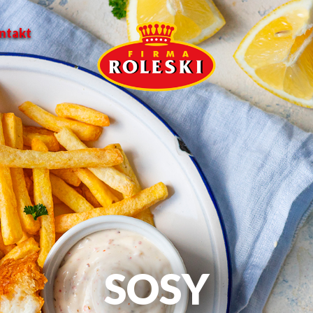
ntakt
SOSY