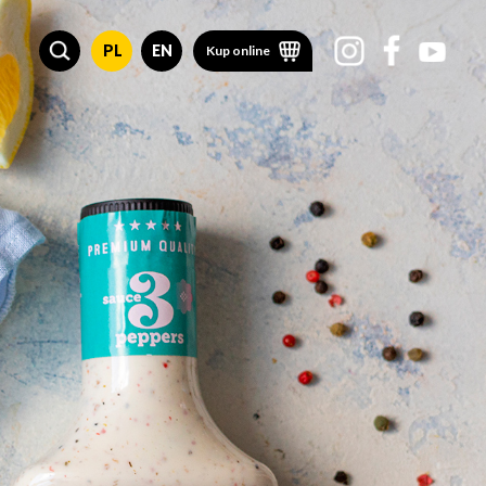
PL
EN
Kup online