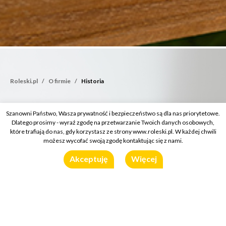
Roleski.pl
O firmie
Historia
Szanowni Państwo, Wasza prywatność i bezpieczeństwo są dla nas priorytetowe.
Dlatego prosimy - wyraź zgodę na przetwarzanie Twoich danych osobowych,
które trafiają do nas, gdy korzystasz ze strony www.roleski.pl. W każdej chwili
możesz wycofać swoją zgodę kontaktując się z nami.
Akceptuję
Więcej
Historia
Historia
Firma Roleski to rodzinne przedsiębiorstwo ze
100% polskim kapitałem.