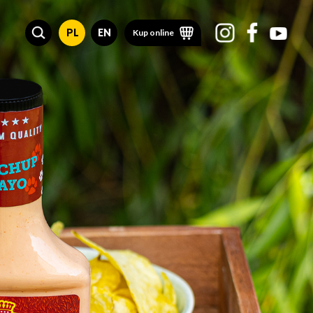
PL
EN
Kup online