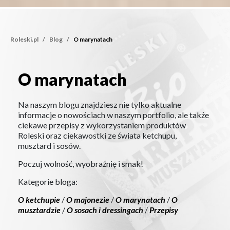
Roleski.pl
Blog
O marynatach
O marynatach
O marynatach
Na naszym blogu znajdziesz nie tylko aktualne
informacje o nowościach w naszym portfolio, ale także
ciekawe przepisy z wykorzystaniem produktów
Roleski oraz ciekawostki ze świata ketchupu,
musztard i sosów.
Poczuj wolność, wyobraźnię i smak!
Kategorie bloga:
O ketchupie
/
O majonezie
/
O marynatach
/
O
musztardzie
/
O sosach i dressingach
/
Przepisy