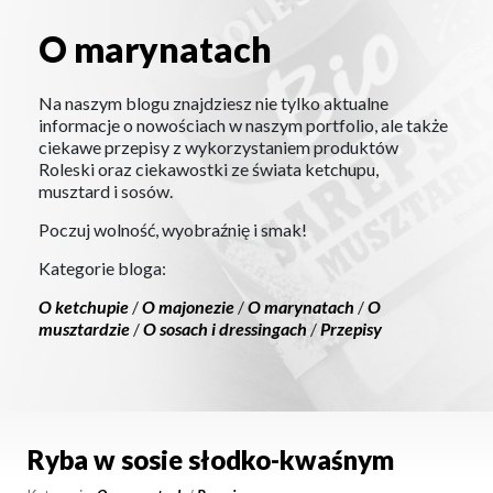
O marynatach
O marynatach
Na naszym blogu znajdziesz nie tylko aktualne
informacje o nowościach w naszym portfolio, ale także
ciekawe przepisy z wykorzystaniem produktów
Roleski oraz ciekawostki ze świata ketchupu,
musztard i sosów.
Poczuj wolność, wyobraźnię i smak!
Kategorie bloga:
O ketchupie
/
O majonezie
/
O marynatach
/
O
musztardzie
/
O sosach i dressingach
/
Przepisy
Ryba w sosie słodko-kwaśnym