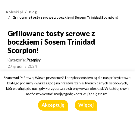
Roleski.pl
Blog
Grillowane tosty serowe z boczkiem i Sosem Trinidad Scorpion!
Grillowane tosty serowe z
Grillowane tosty serowe 
boczkiem i Sosem Trinidad
Scorpion!
Kategorie:
Przepisy
27 grudnia 2024
Wykorzystany produkt:
Sos Trinidad Scorpion
Szanowni Państwo, Wasza prywatność i bezpieczeństwo są dla nas priorytetowe.
Dlatego prosimy - wyraź zgodę na przetwarzanie Twoich danych osobowych,
które trafiają do nas, gdy korzystasz ze strony www.roleski.pl. W każdej chwili
możesz wycofać swoją zgodę kontaktując się z nami.
Akceptuję
Więcej