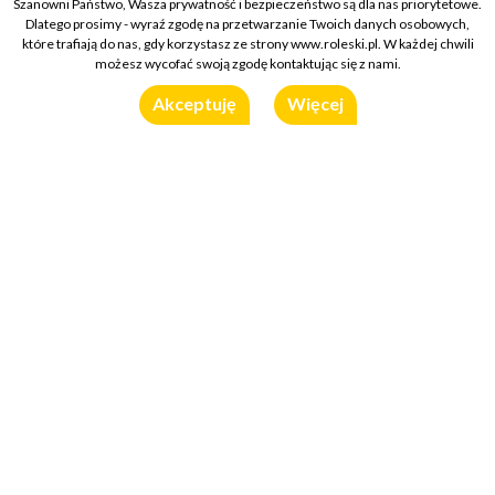
Szanowni Państwo, Wasza prywatność i bezpieczeństwo są dla nas priorytetowe.
Dlatego prosimy - wyraź zgodę na przetwarzanie Twoich danych osobowych,
które trafiają do nas, gdy korzystasz ze strony www.roleski.pl. W każdej chwili
możesz wycofać swoją zgodę kontaktując się z nami.
Akceptuję
Więcej
Wykorzystany produkt:
Musztarda Miodowa