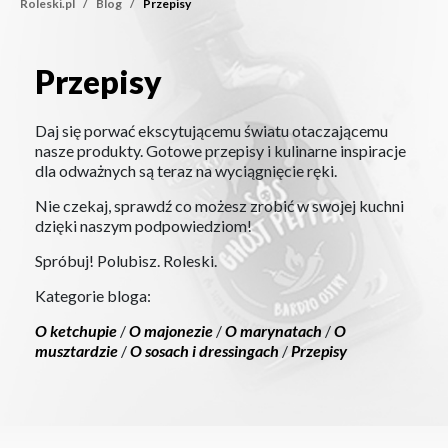
Roleski.pl
Blog
Przepisy
Przepisy
Przepisy
Daj się porwać ekscytującemu światu otaczającemu
nasze produkty. Gotowe przepisy i kulinarne inspiracje
dla odważnych są teraz na wyciągnięcie ręki.
Nie czekaj, sprawdź co możesz zrobić w swojej kuchni
dzięki naszym podpowiedziom!
Spróbuj! Polubisz. Roleski.
Kategorie bloga:
O ketchupie
/
O majonezie
/
O marynatach
/
O
musztardzie
/
O sosach i dressingach
/
Przepisy