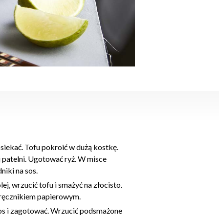
siekać. Tofu pokroić w dużą kostkę.
 patelni. Ugotować ryż. W misce
iki na sos.
lej, wrzucić tofu i smażyć na złocisto.
 ręcznikiem papierowym.
sos i zagotować. Wrzucić podsmażone