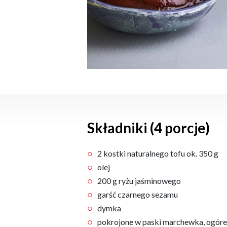
Składniki (4 porcje)
2 kostki naturalnego tofu ok. 350 g
olej
200 g ryżu jaśminowego
garść czarnego sezamu
dymka
pokrojone w paski marchewka, ogóre