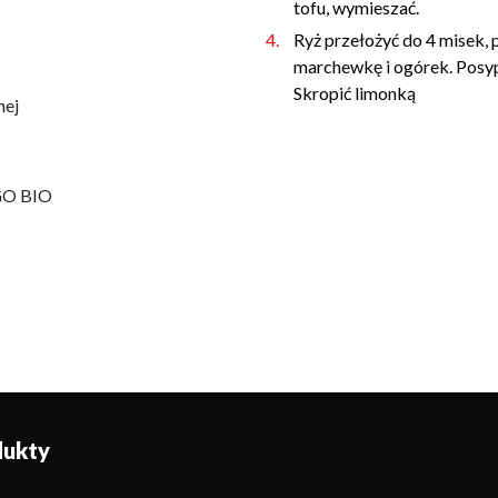
tofu, wymieszać.
Ryż przełożyć do 4 misek, 
marchewkę i ogórek. Posy
Skropić limonką
nej
GO BIO
dukty