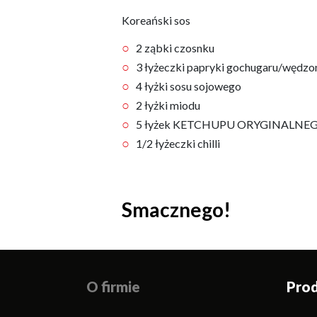
Koreański sos
2 ząbki czosnku
3 łyżeczki papryki gochugaru/wędzo
4 łyżki sosu sojowego
2 łyżki miodu
5 łyżek KETCHUPU ORYGINALNE
1/2 łyżeczki chilli
Smacznego!
O firmie
Pro