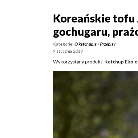
Koreańskie tofu
Koreańskie tof
gochugaru, pra
Kategorie:
O ketchupie
/
Przepisy
9 stycznia 2019
Wykorzystany produkt:
Ketchup Ekolo