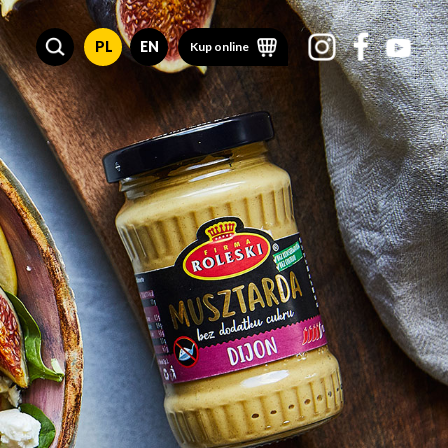
PL
EN
Kup online