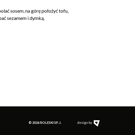
polać sosem, na górę położyć tofu,
pać sezamem i dymką.
© 2026 ROLESKI SP. J.
design by