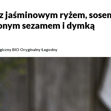
 z jaśminowym ryżem, sose
u z jaśminowym ryżem, so
żonym sezamem i dymką
giczny BIO Oryginalny Łagodny