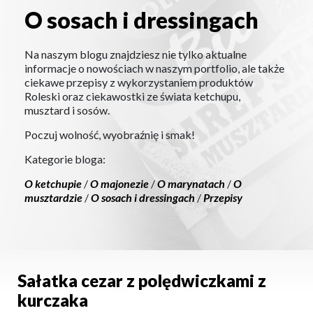
O sosach i dressingach
Na naszym blogu znajdziesz nie tylko aktualne
informacje o nowościach w naszym portfolio, ale także
ciekawe przepisy z wykorzystaniem produktów
Roleski oraz ciekawostki ze świata ketchupu,
musztard i sosów.
Poczuj wolność, wyobraźnię i smak!
Kategorie bloga:
O ketchupie
/
O majonezie
/
O marynatach
/
O
musztardzie
/
O sosach i dressingach
/
Przepisy
Sałatka cezar z polędwiczkami z
kurczaka