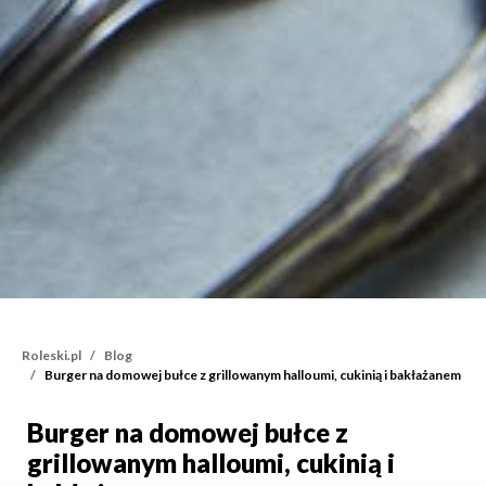
Roleski.pl
Blog
Burger na domowej bułce z grillowanym halloumi, cukinią i bakłażanem
Burger na domowej bułce z
Burger na domowej bułce 
grillowanym halloumi, cukinią i