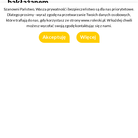
bakłażanem
Szanowni Państwo, Wasza prywatność i bezpieczeństwo są dla nas priorytetowe.
Kategorie:
O sosach i dressingach
/
Przepisy
Dlatego prosimy - wyraź zgodę na przetwarzanie Twoich danych osobowych,
23 marca 2021
które trafiają do nas, gdy korzystasz ze strony www.roleski.pl. W każdej chwili
możesz wycofać swoją zgodę kontaktując się z nami.
Wykorzystany produkt:
Sos do Hamburgerów
Akceptuję
Więcej