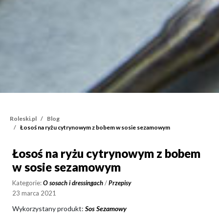
Roleski.pl
Blog
Łosoś na ryżu cytrynowym z bobem w sosie sezamowym
Łosoś na ryżu cytrynowym z bobem
Łosoś na ryżu cytrynow
w sosie sezamowym
Kategorie:
O sosach i dressingach
/
Przepisy
23 marca 2021
Wykorzystany produkt:
Sos Sezamowy