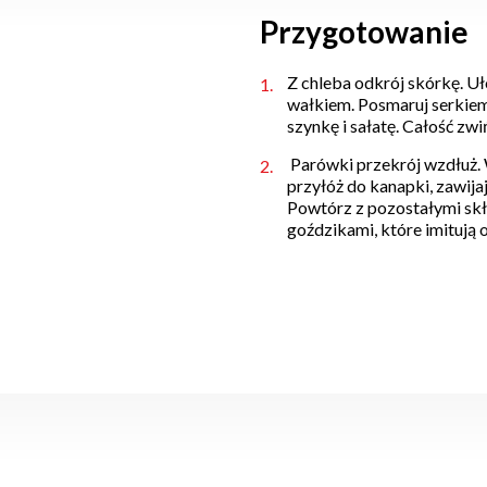
Przygotowanie
Z chleba odkrój skórkę. Uł
wałkiem. Posmaruj serkiem
szynkę i sałatę. Całość zwi
Parówki przekrój wzdłuż.
przyłóż do kanapki, zawija
Powtórz z pozostałymi sk
goździkami, które imitują 