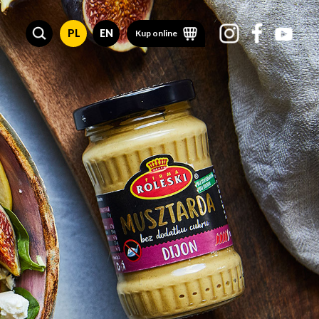
PL
EN
Kup online