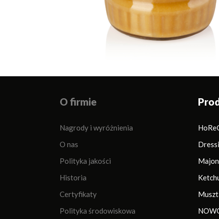
O firmie
Pro
Nagrody i wyróżnienia
HoRe
O nas
Dress
Polityka jakości
Majon
Historia
Ketch
Certyfikaty
Muszt
Polityka środowiskowa
NOWO