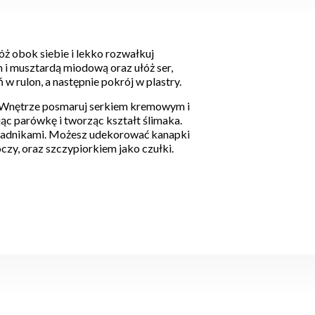
óż obok siebie i lekko rozwałkuj
 i musztardą miodową oraz ułóż ser,
ń w rulon, a następnie pokrój w plastry.
 Wnętrze posmaruj serkiem kremowym i
jąc parówkę i tworząc kształt ślimaka.
ładnikami. Możesz udekorować kanapki
oczy, oraz szczypiorkiem jako czułki.