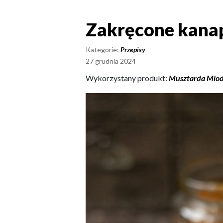
Zakręcone kana
Zakręcone kana
Kategorie:
Przepisy
27 grudnia 2024
Wykorzystany produkt:
Musztarda Mio