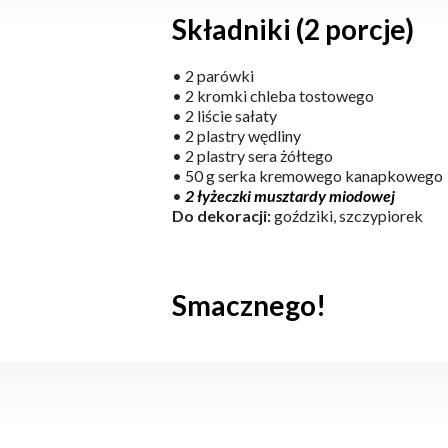
Składniki (2 porcje)
• 2 parówki
• 2 kromki chleba tostowego
• 2 liście sałaty
• 2 plastry wędliny
• 2 plastry sera żółtego
• 50 g serka kremowego kanapkowego
•
2 łyżeczki musztardy miodowej
Do dekoracji:
goździki, szczypiorek
Smacznego!