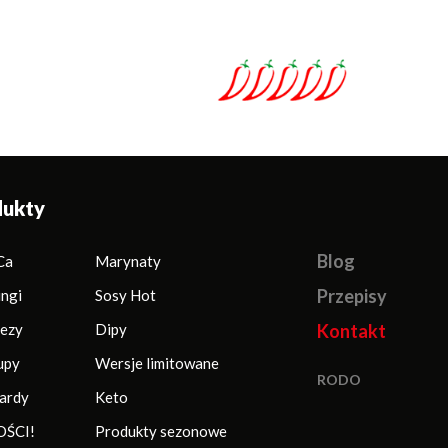
dukty
Blog
Ca
Marynaty
Przepisy
ingi
Sosy Hot
ezy
Dipy
Kontakt
upy
Wersje limitowane
RODO
ardy
Keto
ŚCI!
Produkty sezonowe