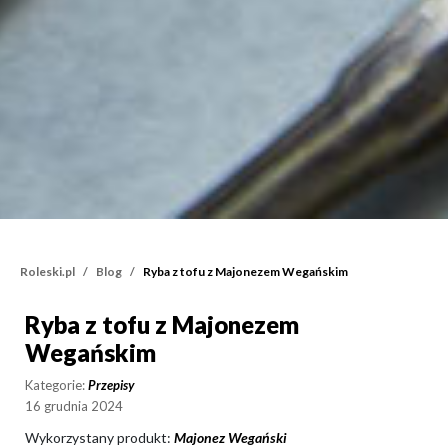
Roleski.pl
Blog
Ryba z tofu z Majonezem Wegańskim
Ryba z tofu z Majonezem
Ryba z tofu z Majoneze
Wegańskim
Kategorie:
Przepisy
16 grudnia 2024
Wykorzystany produkt:
Majonez Wegański