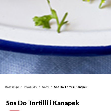
Roleski.pl
Produkty
Sosy
Sos Do Tortilli i Kanapek
Sos Do Tortilli i Kanapek
Sos Do Tortilli i Kanapek