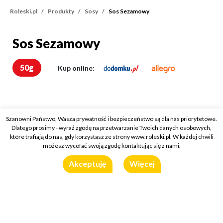
Roleski.pl
Produkty
Sosy
Sos Sezamowy
Sos Sezamowy
Sos Sezamowy
50g
Kup online:
Szanowni Państwo, Wasza prywatność i bezpieczeństwo są dla nas priorytetowe.
Dlatego prosimy - wyraź zgodę na przetwarzanie Twoich danych osobowych,
które trafiają do nas, gdy korzystasz ze strony www.roleski.pl. W każdej chwili
możesz wycofać swoją zgodę kontaktując się z nami.
Akceptuję
Więcej