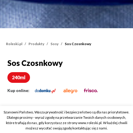
Roleski.pl
Produkty
Sosy
Sos Czosnkowy
Sos Czosnkowy
Sos Czosnkowy
240ml
Kup online:
Szanowni Państwo, Wasza prywatność i bezpieczeństwo są dla nas priorytetowe.
Dlatego prosimy - wyraź zgodę na przetwarzanie Twoich danych osobowych,
które trafiają do nas, gdy korzystasz ze strony www.roleski.pl. W każdej chwili
możesz wycofać swoją zgodę kontaktując się z nami.