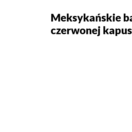
Meksykańskie ba
Meksykańskie ba
czerwonej kapus