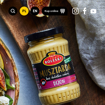
PL
EN
Kup online