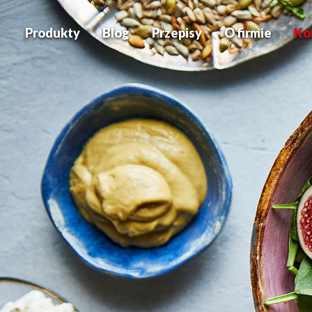
Produkty
Blog
Przepisy
O firmie
Ko