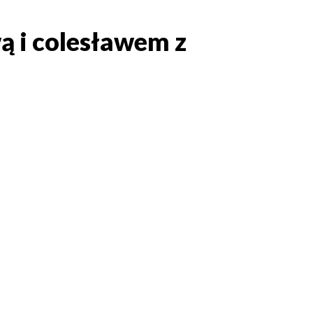
ą i colesławem z
ową i colesławem z czerwo