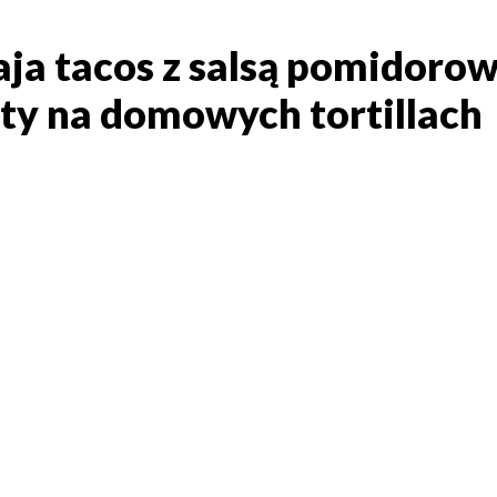
ja tacos z salsą pomidorow
ja tacos z salsą pomidor
ty na domowych tortillach