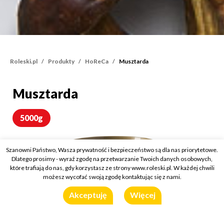
Roleski.pl
Produkty
HoReCa
Musztarda
Musztarda
Musztarda
5000g
Szanowni Państwo, Wasza prywatność i bezpieczeństwo są dla nas priorytetowe.
Dlatego prosimy - wyraź zgodę na przetwarzanie Twoich danych osobowych,
które trafiają do nas, gdy korzystasz ze strony www.roleski.pl. W każdej chwili
możesz wycofać swoją zgodę kontaktując się z nami.
Akceptuję
Więcej