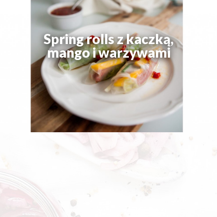
Spring rolls z kaczką,
mango i warzywami