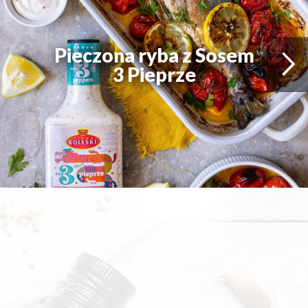
Pieczona ryba z Sosem
3 Pieprze