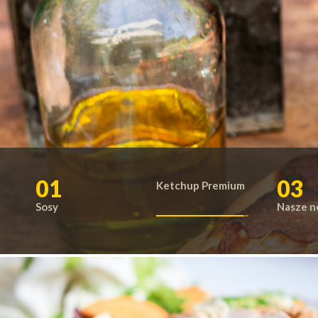
03
01
02
Nasze n
Sosy
Ketchup Premium
Roleski - sosy, musztardy,