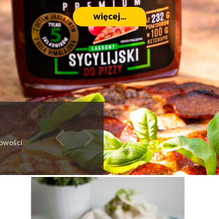
owości
 ketchupy, majonezy, dress