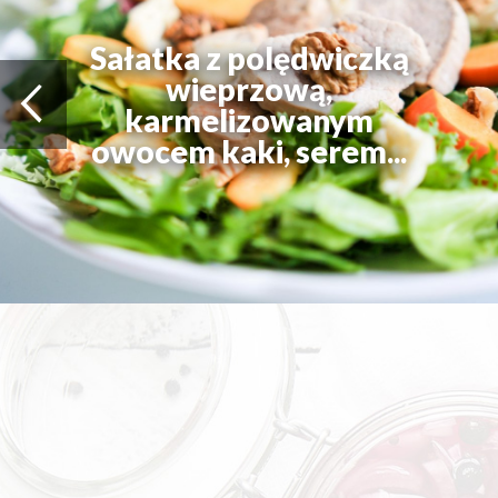
Sałatka z polędwiczką
wieprzową,
karmelizowanym
owocem kaki, serem...