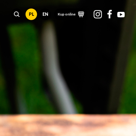
PL
EN
Kup online
I