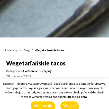
Roleski.pl
Blog
Wegetariańskie tacos
Wegetariańskie tacos
Wegetariańskie tacos
Kategorie:
O ketchupie
/
Przepisy
28 czerwca 2020
Szanowni Państwo, Wasza prywatność i bezpieczeństwo są dla nas priorytetowe.
Wykorzystany produkt:
Ketchup Premium Pikantny
Dlatego prosimy - wyraź zgodę na przetwarzanie Twoich danych osobowych,
które trafiają do nas, gdy korzystasz ze strony www.roleski.pl. W każdej chwili
możesz wycofać swoją zgodę kontaktując się z nami.
Akceptuję
Więcej