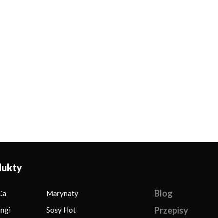
hup Premium
Ketchup Premium
Ketchup Pr
ny Bez Cukru
Sycylijski
Łagodn
dukty
Blog
Ca
Marynaty
Przepisy
ingi
Sosy Hot