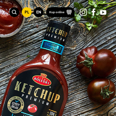
PL
EN
Kup online