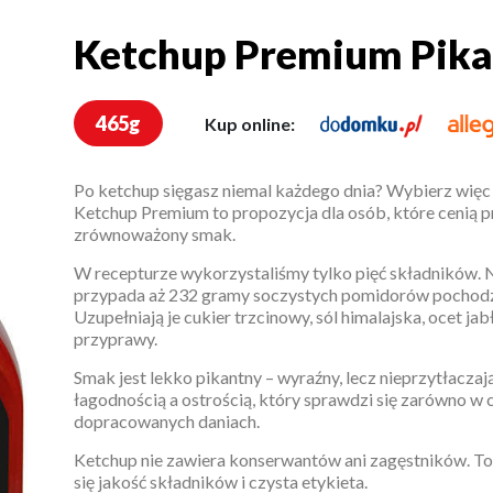
Ketchup Premium Pik
Ketchup Premium Pik
465g
Kup online:
Po ketchup sięgasz niemal każdego dnia? Wybierz więc 
Ketchup Premium to propozycja dla osób, które cenią pro
zrównoważony smak.
W recepturze wykorzystaliśmy tylko pięć składników.
przypada aż 232 gramy soczystych pomidorów pochodz
Uzupełniają je cukier trzcinowy, sól himalajska, ocet j
przyprawy.
Smak jest lekko pikantny – wyraźny, lecz nieprzytłaczaj
łagodnością a ostrością, który sprawdzi się zarówno w co
dopracowanych daniach.
Ketchup nie zawiera konserwantów ani zagęstników. To
się jakość składników i czysta etykieta.