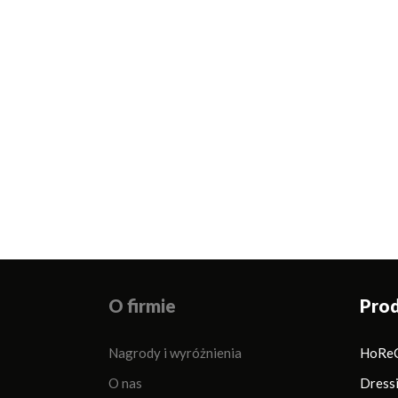
Ketchup Premium
Ketchup Premium
Ketc
Sycylijski Keto
Meksykański Keto
Łagod
O firmie
Pro
Nagrody i wyróżnienia
HoRe
O nas
Dress