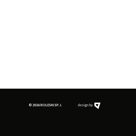
emium
Ketchup Premium
Ketchup Premium
y
Pikantny Bez Cukru
Toskański
© 2026 ROLESKI SP. J.
design by