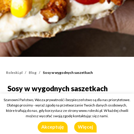
Roleski.pl
Blog
Sosy w wygodnych saszetkach
Sosy w wygodnych saszetkach
Sosy w wygodnych sasze
Kategorie:
O sosach i dressingach
Szanowni Państwo, Wasza prywatność i bezpieczeństwo są dla nas priorytetowe.
18 czerwca 2021
Dlatego prosimy - wyraź zgodę na przetwarzanie Twoich danych osobowych,
które trafiają do nas, gdy korzystasz ze strony www.roleski.pl. W każdej chwili
możesz wycofać swoją zgodę kontaktując się z nami.
Akceptuję
Więcej