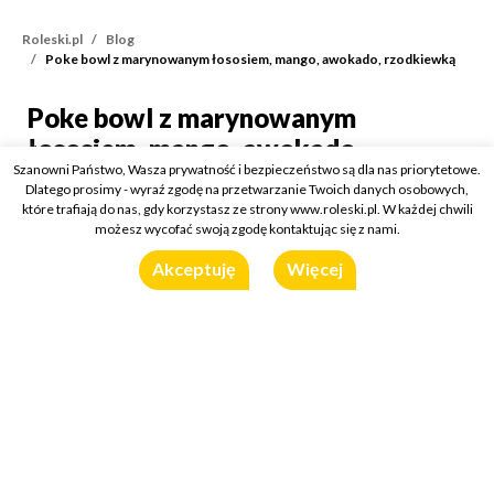
Roleski.pl
Blog
Poke bowl z marynowanym łososiem, mango, awokado, rzodkiewką
Poke bowl z marynowanym
Poke bowl z marynowany
łososiem, mango, awokado,
Szanowni Państwo, Wasza prywatność i bezpieczeństwo są dla nas priorytetowe.
rzodkiewką
Dlatego prosimy - wyraź zgodę na przetwarzanie Twoich danych osobowych,
które trafiają do nas, gdy korzystasz ze strony www.roleski.pl. W każdej chwili
Kategorie:
O sosach i dressingach
/
Przepisy
możesz wycofać swoją zgodę kontaktując się z nami.
17 marca 2021
Akceptuję
Więcej
Wykorzystany produkt:
Sos Sezamowy saszetka