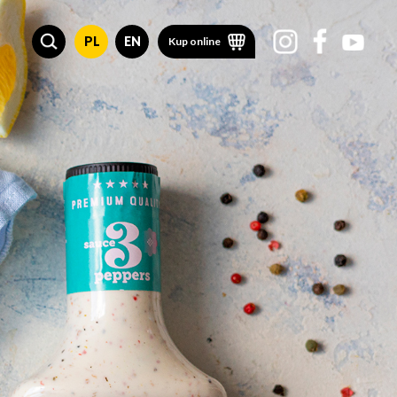
PL
EN
Kup online