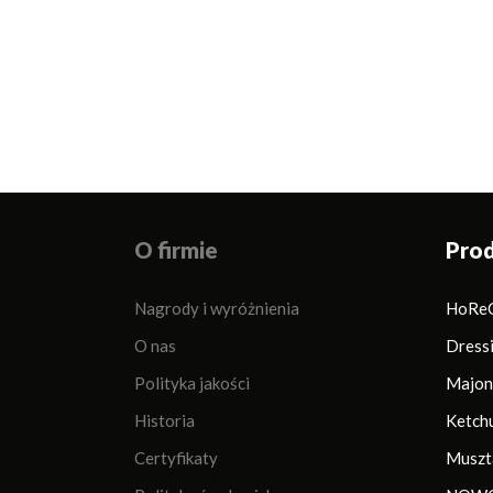
Sos Sriracha Mayo
Sos Tysiąca Wysp
Sos
O firmie
Pro
Nagrody i wyróżnienia
HoRe
O nas
Dress
Polityka jakości
Majon
Historia
Ketch
Certyfikaty
Muszt