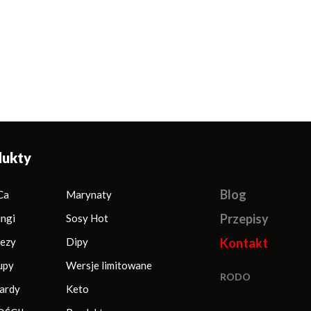
 Płomienny
Sos Czosnkowy Aioli
Sos Hot Chili
dukty
Blog
Ca
Marynaty
Przepisy
ingi
Sosy Hot
ezy
Dipy
Kontakt
upy
Wersje limitowane
RODO
ardy
Keto