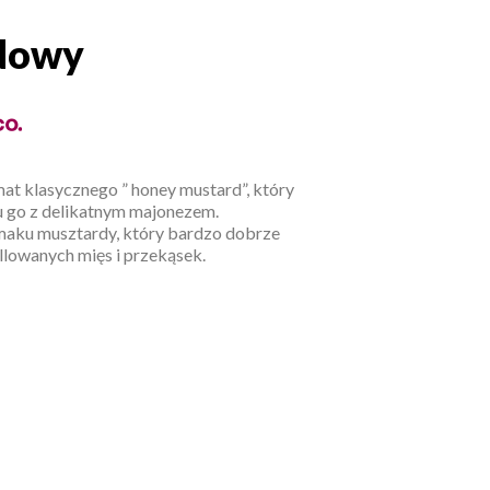
dowy
rdowy
t klasycznego ” honey mustard”, który
u go z delikatnym majonezem.
smaku musztardy, który bardzo dobrze
llowanych mięs i przekąsek.