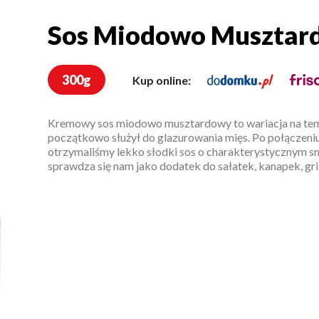
Sos Miodowo Musztar
Sos Miodowo Muszta
300g
Kup online:
Kremowy sos miodowo musztardowy to wariacja na tema
początkowo służył do glazurowania mięs. Po połączeni
otrzymaliśmy lekko słodki sos o charakterystycznym 
sprawdza się nam jako dodatek do sałatek, kanapek, gri