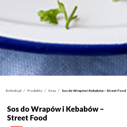
Roleski.pl
Produkty
Sosy
Sos do Wrapów i Kebabów – Street Food
Sos do Wrapów i Kebabów –
Sos do Wrapów i Kebabó
Street Food