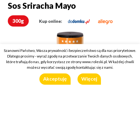
Sos Sriracha Mayo
Sos Sriracha Mayo
300g
Kup online:
Szanowni Państwo, Wasza prywatność i bezpieczeństwo są dla nas priorytetowe.
Dlatego prosimy - wyraź zgodę na przetwarzanie Twoich danych osobowych,
które trafiają do nas, gdy korzystasz ze strony www.roleski.pl. W każdej chwili
możesz wycofać swoją zgodę kontaktując się z nami.
Akceptuję
Więcej