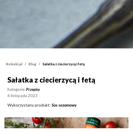
Roleski.pl
Blog
Sałatka z ciecierzycą i fetą
Sałatka z ciecierzycą i fetą
Sałatka z ciecierzycą i fe
Kategorie:
Przepisy
6 listopada 2023
Wykorzystany produkt:
Sos sezamowy