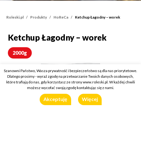
Roleski.pl
Produkty
HoReCa
Ketchup Łagodny – worek
Ketchup Łagodny – worek
Ketchup Łagodny – wore
2000g
Szanowni Państwo, Wasza prywatność i bezpieczeństwo są dla nas priorytetowe.
Dlatego prosimy - wyraź zgodę na przetwarzanie Twoich danych osobowych,
które trafiają do nas, gdy korzystasz ze strony www.roleski.pl. W każdej chwili
możesz wycofać swoją zgodę kontaktując się z nami.
Akceptuję
Więcej