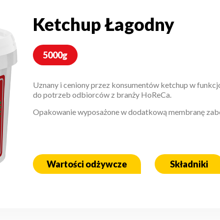
Ketchup Łagodny
Ketchup Łagodny
5000g
Uznany i ceniony przez konsumentów ketchup w funkc
do potrzeb odbiorców z branży HoReCa.
Opakowanie wyposażone w dodatkową membranę zabe
Wartości odżywcze
Składniki