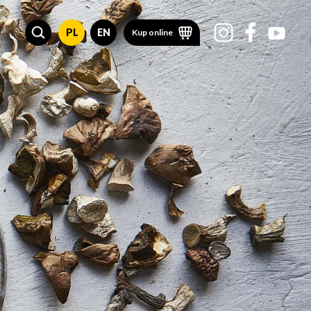
PL
EN
Kup online