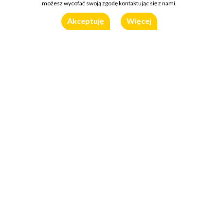
możesz wycofać swoją zgodę kontaktując się z nami.
Akceptuję
Więcej
Ketchup Roleski to mocno doprawiony i aromatyczny mistrz