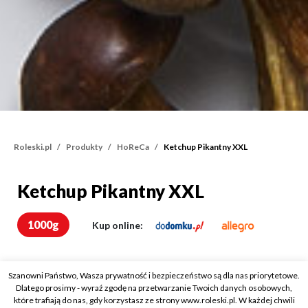
Roleski.pl
Produkty
HoReCa
Ketchup Pikantny XXL
Ketchup Pikantny XXL
Ketchup Pikantny XXL
1000g
Kup online:
Szanowni Państwo, Wasza prywatność i bezpieczeństwo są dla nas priorytetowe.
Dlatego prosimy - wyraź zgodę na przetwarzanie Twoich danych osobowych,
które trafiają do nas, gdy korzystasz ze strony www.roleski.pl. W każdej chwili