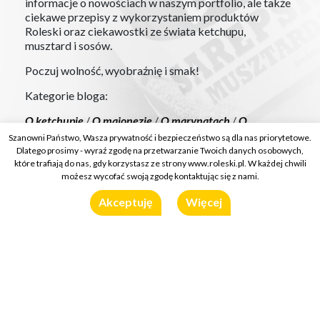
informacje o nowościach w naszym portfolio, ale także
ciekawe przepisy z wykorzystaniem produktów
Roleski oraz ciekawostki ze świata ketchupu,
musztard i sosów.
Poczuj wolność, wyobraźnię i smak!
Kategorie bloga:
O ketchupie
/
O majonezie
/
O marynatach
/
O
musztardzie
/
O sosach i dressingach
/
Przepisy
Szanowni Państwo, Wasza prywatność i bezpieczeństwo są dla nas priorytetowe.
Dlatego prosimy - wyraź zgodę na przetwarzanie Twoich danych osobowych,
które trafiają do nas, gdy korzystasz ze strony www.roleski.pl. W każdej chwili
możesz wycofać swoją zgodę kontaktując się z nami.
Akceptuję
Więcej
Domowe hot-dogi z relishem z
kolorowych papryk i prażoną
cebulką
Kategorie:
O musztardzie
/
Przepisy
5 marca 2019