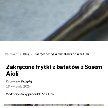
Roleski.pl
Blog
Zakręcone frytki z batatów z Sosem Aioli
Zakręcone frytki z batatów z Sosem
Zakręcone frytki z batat
Aioli
Kategorie:
Przepisy
19 kwietnia 2024
Wykorzystany produkt:
Sos Aioli