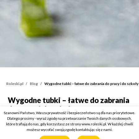
Roleski.pl
Blog
Wygodne tubki – łatwe do zabrania do pracy i do szkoły
Wygodne tubki – łatwe do zabrania
Wygodne tubki – łatwe do
do pracy i do szkoły
Szanowni Państwo, Wasza prywatność i bezpieczeństwo są dla nas priorytetowe.
Dlatego prosimy - wyraź zgodę na przetwarzanie Twoich danych osobowych,
Kategorie:
O majonezie
/
O sosach i dressingach
które trafiają do nas, gdy korzystasz ze strony www.roleski.pl. W każdej chwili
1 marca 2021
możesz wycofać swoją zgodę kontaktując się z nami.