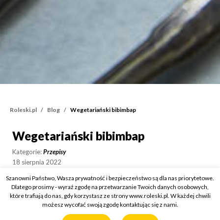
Roleski.pl
Blog
Wegetariański bibimbap
Wegetariański bibimbap
Wegetariański bibimbap
Kategorie:
Przepisy
18 sierpnia 2022
Wykorzystany produkt:
Azjatycki Sos Słodko-Kwaśny Smaki
Szanowni Państwo, Wasza prywatność i bezpieczeństwo są dla nas priorytetowe.
Świata
Dlatego prosimy - wyraź zgodę na przetwarzanie Twoich danych osobowych,
które trafiają do nas, gdy korzystasz ze strony www.roleski.pl. W każdej chwili
możesz wycofać swoją zgodę kontaktując się z nami.