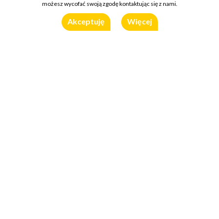
możesz wycofać swoją zgodę kontaktując się z nami.
Akceptuję
Więcej
Składniki
KRUCHE CIASTO WYTRAWNE:
150 g mąki
szczypta soli
75 g zimnego masła + odrobina do posmarowania formy
50 ml bardzo zimnej wody