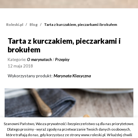
Roleski.pl
Blog
Tarta z kurczakiem, pieczarkami i brokułem
Tarta z kurczakiem, pieczarkami i
Tarta z kurczakiem, piec
brokułem
Kategorie:
O marynatach
/
Przepisy
12 maja 2018
Wykorzystany produkt:
Marynata Klasyczna
Szanowni Państwo, Wasza prywatność i bezpieczeństwo są dla nas priorytetowe.
Dlatego prosimy - wyraź zgodę na przetwarzanie Twoich danych osobowych,
które trafiają do nas, gdy korzystasz ze strony www.roleski.pl. W każdej chwili