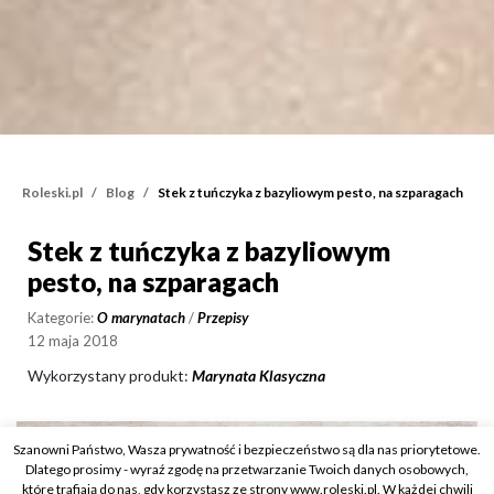
Roleski.pl
Blog
Stek z tuńczyka z bazyliowym pesto, na szparagach
Stek z tuńczyka z bazyliowym
Stek z tuńczyka z bazyli
pesto, na szparagach
Kategorie:
O marynatach
/
Przepisy
12 maja 2018
Wykorzystany produkt:
Marynata Klasyczna
Szanowni Państwo, Wasza prywatność i bezpieczeństwo są dla nas priorytetowe.
Dlatego prosimy - wyraź zgodę na przetwarzanie Twoich danych osobowych,
które trafiają do nas, gdy korzystasz ze strony www.roleski.pl. W każdej chwili