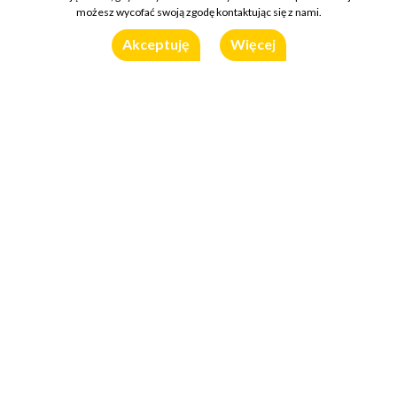
możesz wycofać swoją zgodę kontaktując się z nami.
Akceptuję
Więcej
Składniki (1 porcja)
stek z tuńczyka ok. 120 g
marynata klasyczna Roleski