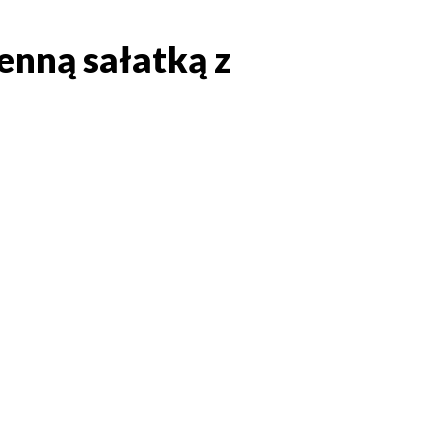
enną sałatką z
senną sałatką z azjatycką