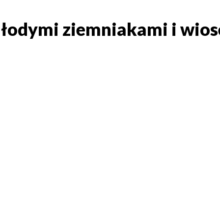
łodymi ziemniakami i wios
łodymi ziemniakami i wio