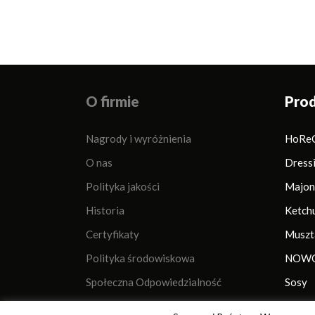
O firmie
Pro
Nagrody i wyróżnienia
HoRe
O nas
Dress
Polityka jakości
Majon
Historia
Ketch
Certyfikaty
Muszt
Polityka środowiskowa
NOWO
Społeczna Odpowiedzialność
Sosy
Dla mediów