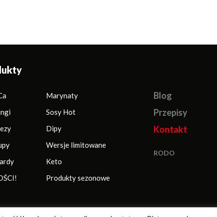
dukty
Blog
Ca
Marynaty
Przepisy
ingi
Sosy Hot
ezy
Dipy
Kontakt
upy
Wersje limitowane
RODO
ardy
Keto
ŚCI!
Produkty sezonowe