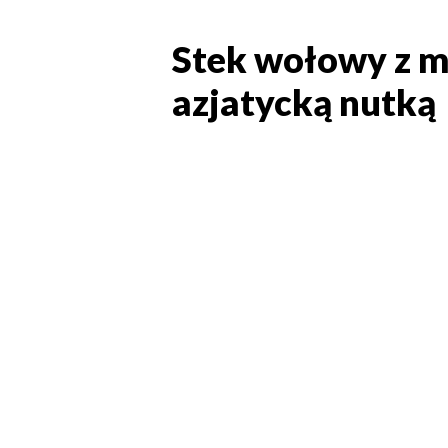
Stek wołowy z m
Stek wołowy z m
azjatycką nutką