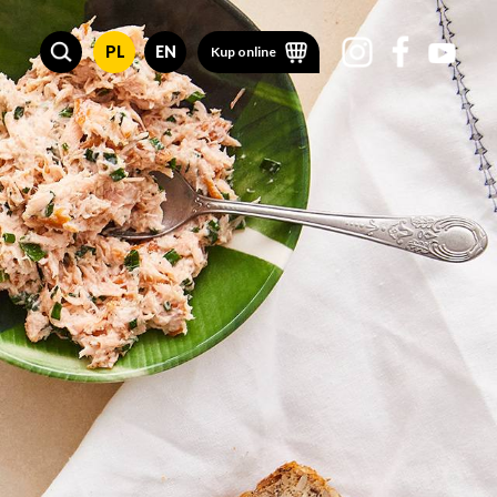
PL
EN
Kup online