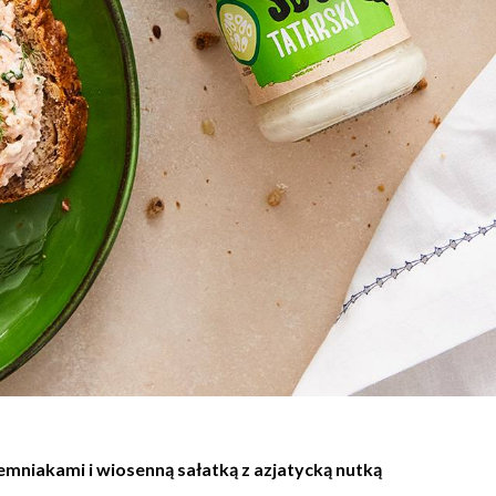
mniakami i wiosenną sałatką z azjatycką nutką