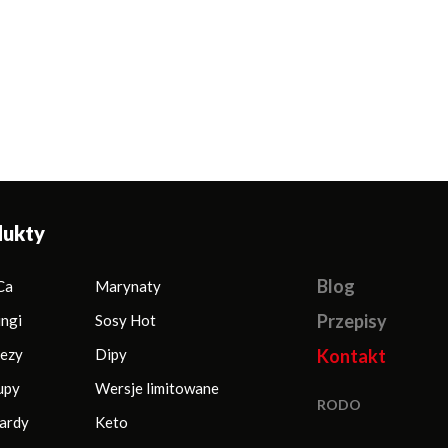
dukty
Blog
Ca
Marynaty
Przepisy
ingi
Sosy Hot
ezy
Dipy
Kontakt
upy
Wersje limitowane
RODO
ardy
Keto