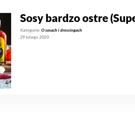
Sosy bardzo ostre (Sup
Sosy bardzo ostre (Su
Kategorie:
O sosach i dressingach
29 lutego 2020