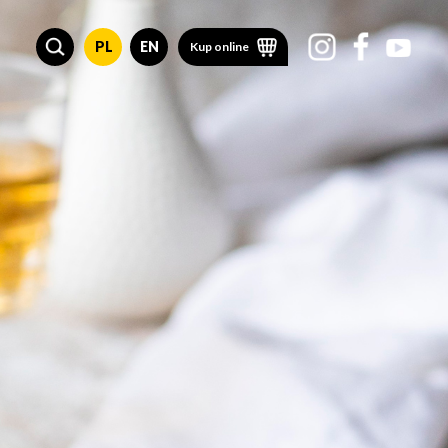
PL
EN
Kup online