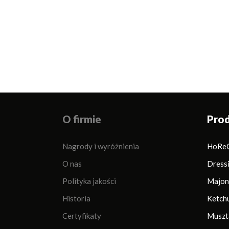
O firmie
Pro
Nagrody i wyróżnienia
HoRe
O nas
Dress
Polityka jakości
Majon
Historia
Ketch
Certyfikaty
Muszt