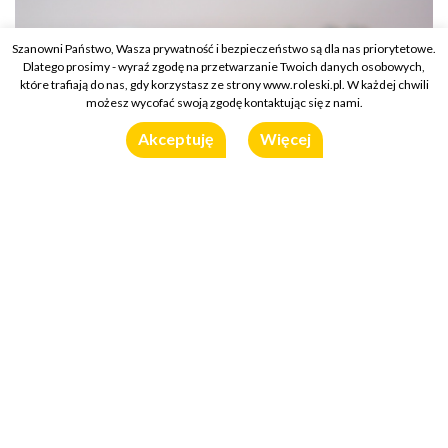
Szanowni Państwo, Wasza prywatność i bezpieczeństwo są dla nas priorytetowe.
Dlatego prosimy - wyraź zgodę na przetwarzanie Twoich danych osobowych,
które trafiają do nas, gdy korzystasz ze strony www.roleski.pl. W każdej chwili
możesz wycofać swoją zgodę kontaktując się z nami.
Akceptuję
Więcej
Składniki (2 porcje)
miks
sałat
, najlepiej z rukolą
2 duże lub 4 małe
buraki