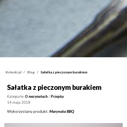
Roleski.pl
Blog
Sałatka z pieczonym burakiem
Sałatka z pieczonym burakiem
Sałatka z pieczonym bur
Kategorie:
O marynatach
/
Przepisy
14 maja 2018
Wykorzystany produkt:
Marynata BBQ