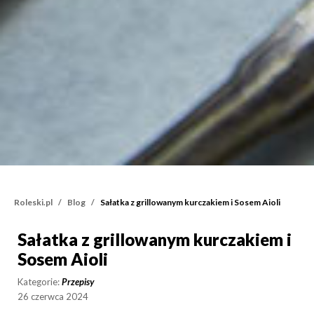
Roleski.pl
Blog
Sałatka z grillowanym kurczakiem i Sosem Aioli
Sałatka z grillowanym kurczakiem i
Sałatka z grillowanym ku
Sosem Aioli
Kategorie:
Przepisy
26 czerwca 2024