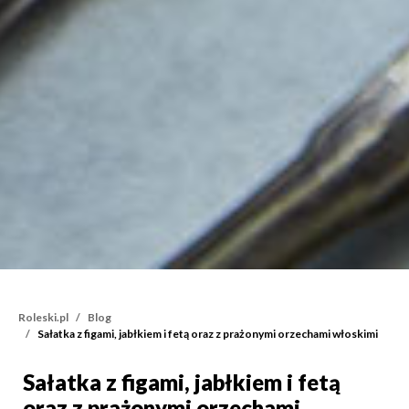
Roleski.pl
Blog
Sałatka z figami, jabłkiem i fetą oraz z prażonymi orzechami włoskimi
Sałatka z figami, jabłkiem i fetą
Sałatka z figami, jabłkie
oraz z prażonymi orzechami